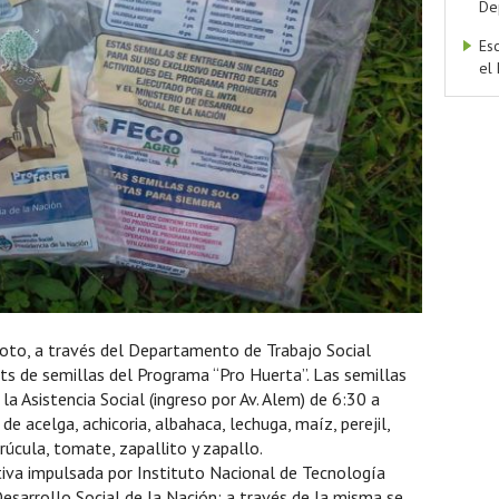
De
Es
el
oto, a través del Departamento de Trabajo Social
ts de semillas del Programa “Pro Huerta”. Las semillas
la Asistencia Social (ingreso por Av. Alem) de 6:30 a
e acelga, achicoria, albahaca, lechuga, maíz, perejil,
rúcula, tomate, zapallito y zapallo.
ativa impulsada por Instituto Nacional de Tecnología
Desarrollo Social de la Nación; a través de la misma se