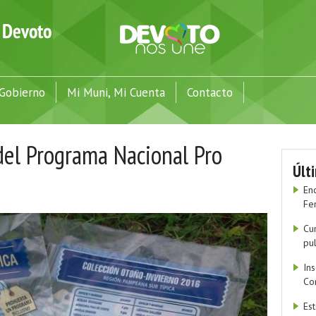
Gobierno
Mi Muni, Mi Cuenta
Contacto
del Programa Nacional Pro
Últ
En
Fe
Cu
pu
In
Co
Es