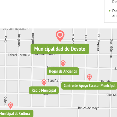
De
Es
el