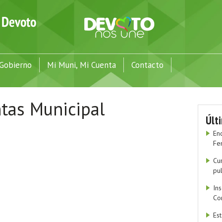
Gobierno
Mi Muni, Mi Cuenta
Contacto
tas Municipal
Últ
En
Fe
Cu
pu
In
Co
Es