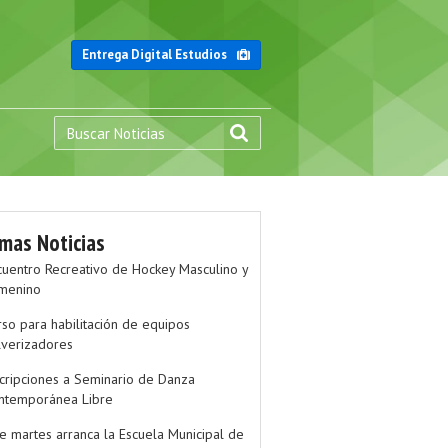
Entrega Digital Estudios
imas Noticias
cuentro Recreativo de Hockey Masculino y
menino
rso para habilitación de equipos
lverizadores
scripciones a Seminario de Danza
ntemporánea Libre
te martes arranca la Escuela Municipal de