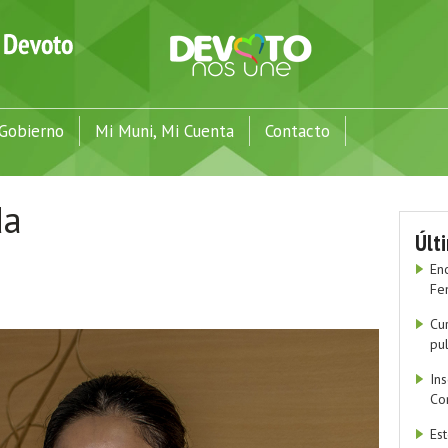
Gobierno
Mi Muni, Mi Cuenta
Contacto
da
Últ
En
Fe
Cu
pu
In
Co
Es