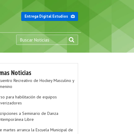
Entrega Digital Estudios
imas Noticias
cuentro Recreativo de Hockey Masculino y
menino
rso para habilitación de equipos
lverizadores
scripciones a Seminario de Danza
ntemporánea Libre
te martes arranca la Escuela Municipal de