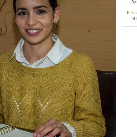
De
Es
el