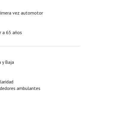
primera vez automotor
r a 65 años
a y Baja
laridad
endedores ambulantes