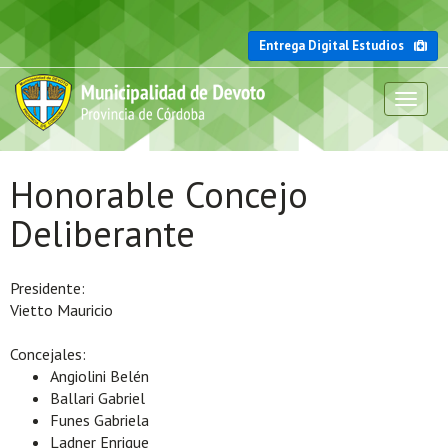
Entrega Digital Estudios
Toggl
naviga
Honorable Concejo
Deliberante
Presidente:
Vietto Mauricio
Concejales:
Angiolini Belén
Ballari Gabriel
Funes Gabriela
Ladner Enrique